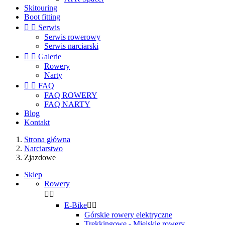
Skitouring
Boot fitting


Serwis
Serwis rowerowy
Serwis narciarski


Galerie
Rowery
Narty


FAQ
FAQ ROWERY
FAQ NARTY
Blog
Kontakt
Strona główna
Narciarstwo
Zjazdowe
Sklep
Rowery


E-Bike


Górskie rowery elektryczne
Trekkingowe - Miejskie rowery