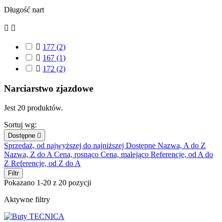
Długość nart



177
(2)

167
(1)

172
(2)
Narciarstwo zjazdowe
Jest 20 produktów.
Sortuj wg:
Dostępne

Sprzedaż, od najwyższej do najniższej
Dostępne
Nazwa, A do Z
Nazwa, Z do A
Cena, rosnąco
Cena, malejąco
Referencje, od A do
Z
Referencje, od Z do A
Filtr
Pokazano 1-20 z 20 pozycji
Aktywne filtry