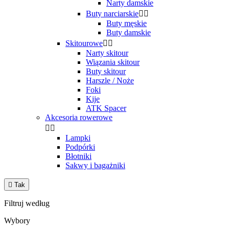
Narty damskie
Buty narciarskie


Buty męskie
Buty damskie
Skitourowe


Narty skitour
Wiązania skitour
Buty skitour
Harszle / Noże
Foki
Kije
ATK Spacer
Akcesoria rowerowe


Lampki
Podpórki
Błotniki
Sakwy i bagażniki

Tak
Filtruj według
Wybory