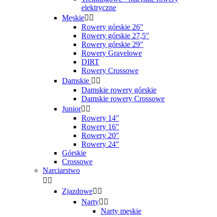
elektryczne
Męskie


Rowery górskie 26"
Rowery górskie 27,5"
Rowery górskie 29"
Rowery Gravelowe
DIRT
Rowery Crossowe
Damskie


Damskie rowery górskie
Damskie rowery Crossowe
Junior


Rowery 14"
Rowery 16"
Rowery 20"
Rowery 24"
Górskie
Crossowe
Narciarstwo


Zjazdowe


Narty


Narty męskie