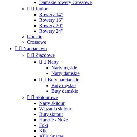
Damskie rowery Crossowe


Junior
Rowery 14"
Rowery 16"
Rowery 20"
Rowery 24"
Górskie
Crossowe


Narciarstwo


Zjazdowe


Narty
Narty męskie
Narty damskie


Buty narciarskie
Buty męskie
Buty damskie


Skitourowe
Narty skitour
Wiązania skitour
Buty skitour
Harszle / Noże
Foki
Kije
ATK Spacer