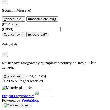
×
((confirmMessage))
((cancelText))
((modalDeleteText))
((title))
×
((label))
((cancelText))
((createText))
Zaloguj się
×
Musisz być zalogowany by zapisać produkty na swojej liście
życzeń.
((loginText))
((cancelText))
© 2026 All rights reserved
Projekt i wykonanie:
Powered by
PrestaShop