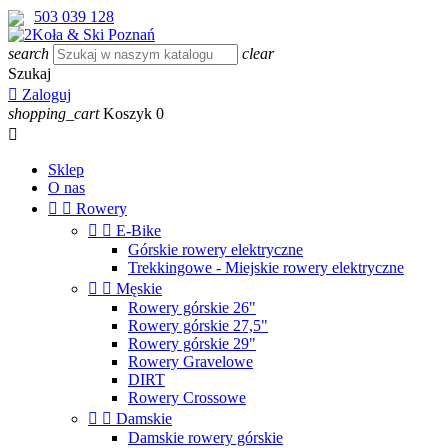
503 039 128
search
clear
Szukaj

Zaloguj
shopping_cart
Koszyk
0

Sklep
O nas


Rowery


E-Bike
Górskie rowery elektryczne
Trekkingowe - Miejskie rowery elektryczne


Męskie
Rowery górskie 26"
Rowery górskie 27,5"
Rowery górskie 29"
Rowery Gravelowe
DIRT
Rowery Crossowe


Damskie
Damskie rowery górskie