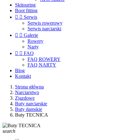
Skitouring
Boot fitting


Serwis
Serwis rowerowy
Serwis narciarski


Galerie
Rowery
Narty


FAQ
FAQ ROWERY
FAQ NARTY
Blog
Kontakt
Strona główna
Narciarstwo
Zjazdowe
Buty narciarskie
Buty damskie
Buty TECNICA
search