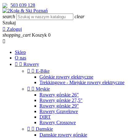
503 039 128
search
clear
Szukaj

Zaloguj
shopping_cart
Koszyk
0

Sklep
O nas


Rowery


E-Bike
Górskie rowery elektryczne
Trekkingowe - Miejskie rowery elektryczne


Męskie
Rowery górskie 26"
Rowery górskie 27,5"
Rowery górskie 29"
Rowery Gravelowe
DIRT
Rowery Crossowe


Damskie
Damskie rowery górskie