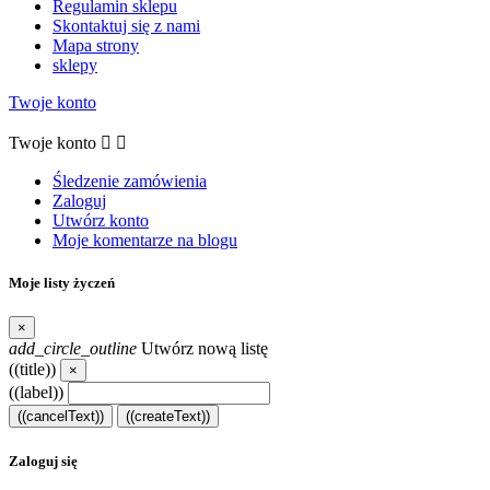
Regulamin sklepu
Skontaktuj się z nami
Mapa strony
sklepy
Twoje konto
Twoje konto


Śledzenie zamówienia
Zaloguj
Utwórz konto
Moje komentarze na blogu
Moje listy życzeń
×
add_circle_outline
Utwórz nową listę
((title))
×
((label))
((cancelText))
((createText))
Zaloguj się