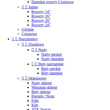
Damskie rowery Crossowe


Junior
Rowery 14"
Rowery 16"
Rowery 20"
Rowery 24"
Górskie
Crossowe


Narciarstwo


Zjazdowe


Narty
Narty męskie
Narty damskie


Buty narciarskie
Buty męskie
Buty damskie


Skitourowe
Narty skitour
Wiązania skitour
Buty skitour
Harszle / Noże
Foki
Kije
ATK Spacer