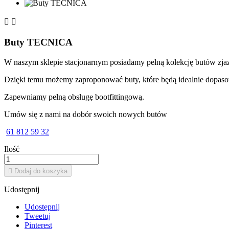


Buty TECNICA
W naszym sklepie stacjonarnym posiadamy pełną kolekcję butów zj
Dzięki temu możemy zaproponować buty, które będą idealnie dopasowa
Zapewniamy pełną obsługę bootfittingową.
Umów się z nami na dobór swoich nowych butów
61 812 59 32
Ilość

Dodaj do koszyka
Udostępnij
Udostępnij
Tweetuj
Pinterest