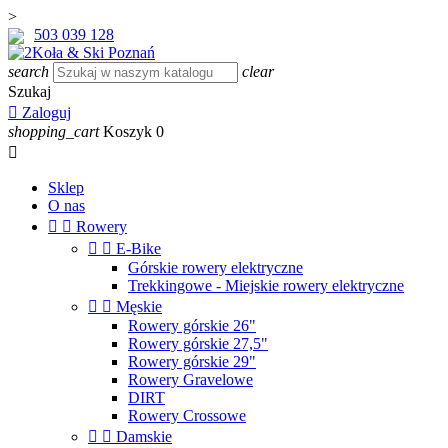
>
503 039 128
search
clear
Szukaj

Zaloguj
shopping_cart
Koszyk
0

Sklep
O nas


Rowery


E-Bike
Górskie rowery elektryczne
Trekkingowe - Miejskie rowery elektryczne


Męskie
Rowery górskie 26"
Rowery górskie 27,5"
Rowery górskie 29"
Rowery Gravelowe
DIRT
Rowery Crossowe


Damskie