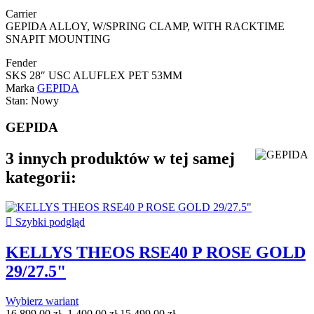
Carrier
GEPIDA ALLOY, W/SPRING CLAMP, WITH RACKTIME
SNAPIT MOUNTING
Fender
SKS 28″ USC ALUFLEX PET 53MM
Marka
GEPIDA
Stan:
Nowy
GEPIDA
3 innych produktów w tej samej
kategorii:

Szybki podgląd
KELLYS THEOS RSE40 P ROSE GOLD
29/27.5"
Wybierz wariant
16 899,00 zł
-1 400,00 zł
15 499,00 zł