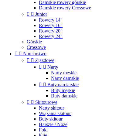
Damskie rowery górskie
Damskie rowery Crossowe


Junior
Rowery 14"
Rowery 16"
Rowery 20"
Rowery 24"
Górskie
Crossowe


Narciarstwo


Zjazdowe


Narty
Narty męskie
Narty damskie


Buty narciarskie
Buty męskie
Buty damskie


Skitourowe
Narty skitour
Wiązania skitour
Buty skitour
Harszle / Noże
Foki
Kije