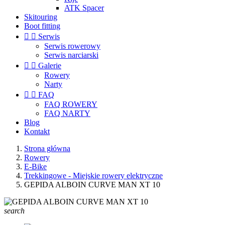
ATK Spacer
Skitouring
Boot fitting


Serwis
Serwis rowerowy
Serwis narciarski


Galerie
Rowery
Narty


FAQ
FAQ ROWERY
FAQ NARTY
Blog
Kontakt
Strona główna
Rowery
E-Bike
Trekkingowe - Miejskie rowery elektryczne
GEPIDA ALBOIN CURVE MAN XT 10
search